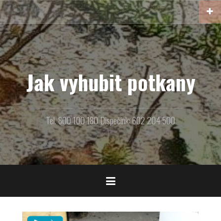
Přejít
k
obsahu
webu
Jak vyhubit potkany
Tel. 800 100 180 Dispečink: 602 204 500