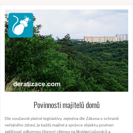
Povinnosti majitelů domů
Dle současně platné legislativy, zejména dle Zákona o ochraně
veřejného zdraví, je každý majitel a správce objektu povinen
zajišťovat odbornou činnost cílenou na likvidaci původců a