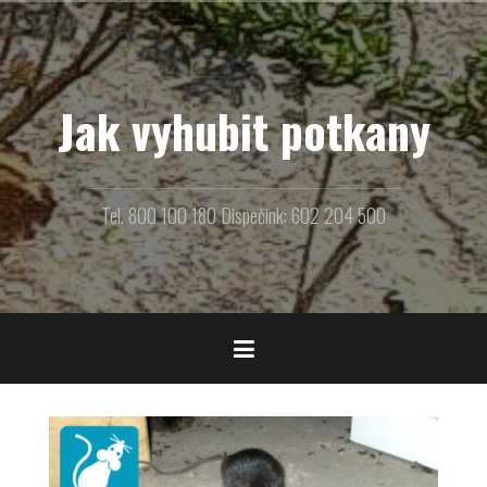
Přejít
k
obsahu
webu
Jak vyhubit potkany
Tel. 800 100 180 Dispečink: 602 204 500